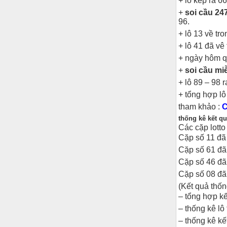
+ lô kép ra 6
+
soi cầu 24
96.
+ lô 13 về tr
+ lô 41 đã vê 
+ ngày hôm qu
+
soi cầu mi
+ lô 89 – 98 
+ tổng hợp lô
tham khảo :
C
thống kê kết q
Các cặp lott
Cặp số 11 đã 
Cặp số 61 đã 
Cặp số 46 đã 
Cặp số 08 đã 
(Kết quả thốn
– tổng hợp kế
– thống kê lô
– thống kê kế