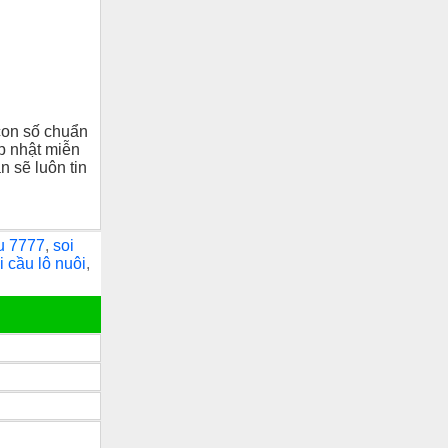
on số chuẩn
ập nhật miễn
n sẽ luôn tin
u 7777
,
soi
i cầu lô nuôi
,