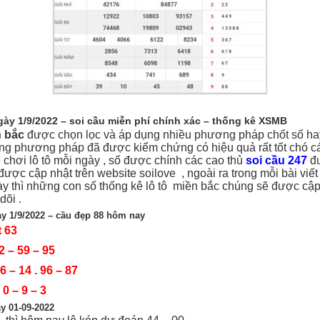
gày 1/9/2022 – soi cầu miễn phí chính xác – thống kê XSMB
n bắc
được chọn lọc và áp dụng nhiều phương pháp chốt số ha
ững phương pháp đã được kiểm chứng có hiệu quả rất tốt chó c
ể chơi lô tô mỗi ngày , số được chính các cao thủ
soi cầu 247
đư
 được cập nhật trên website soilove , ngoài ra trong mỗi bài viế
y thì những con số thống kê lô tô miền bắc chúng sẽ được cập
dõi .
ày 1/9/2022 – cầu đẹp 88 hôm nay
t 63
2 – 59 – 95
6 – 14 . 96 – 87
0 – 9 – 3
y 01-09-2022