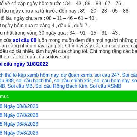
tô về cả cặp ngày hôm trước : 34 – 43 , 89 – 98 , 67 – 76 .
ệt lâu ngày chưa ra từ trước đến nay : 89 – 20 – 28 – 05 – 88
 tô lâu ngày chưa ra : 08 – 11 – 46 – 61 – 40 .
t ngày hôm qua ra càng 4 , đầu 6 , đuôi 7 .
iều nhất trong vòng 30 ngày qua : 34 – 91 – 15 – 31 – 43 .
in của
soi cầu 88
luôn mong muốn đem đến mọi người những c
lệ ăn càng nhiều nháy càng tốt. Chính vì vậy các con số được c
đều có rất nhiều tâm huyết của chúng tôi. Chỉ mong rằng các bạ
theo các kết quả của soilove.org.
oi cầu ngày 31/8/2022
h thủ lô kép xsmb hôm nay
,
dự đoán xsmb
,
soi cau 247
,
Soi cầ
ầu 888
,
soi cầu bạch thủ
,
soi cầu chính xác
,
soi cau hom nay
,
so
 MB
,
Soi cầu MB
,
Soi cầu Rồng Bạch Kim
,
Soi cầu XSMB
 mục
8 Ngày 08/8/2026
8 Ngày 07/8/2026
8 Ngày 06/8/2026
8 Ngày 05/8/2026