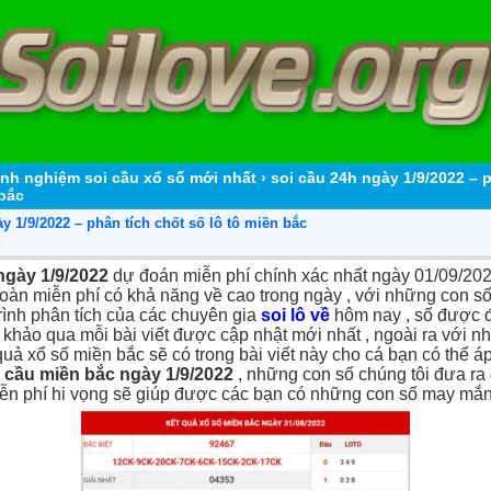
inh nghiệm soi cầu xổ số mới nhất
›
soi cầu 24h ngày 1/9/2022 – 
 bắc
y 1/9/2022 – phân tích chốt số lô tô miền bắc
ngày 1/9/2022
dự đoán miễn phí chính xác nhất ngày 01/09/20
toàn miễn phí có khả năng về cao trong ngày , với những con 
trình phân tích của các chuyên gia
soi lô về
hôm nay , số được 
khảo qua mỗi bài viết được cập nhật mới nhất , ngoài ra với n
quả xổ số miền bắc sẽ có trong bài viết này cho cá bạn có thể 
i cầu miền bắc ngày 1/9/2022
, những con số chúng tôi đưa ra
ễn phí hi vọng sẽ giúp được các bạn có những con số may mắn 