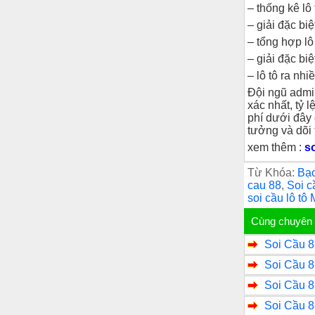
– thống kê lô 
– giải đặc bi
– tổng hợp lô
– giải đặc biệ
– lô tô ra nh
Đội ngũ adm
xác nhất, tỷ 
phí dưới đây 
tưởng và dõi 
xem thêm :
s
Từ Khóa:
Bạc
cau 88
,
Soi c
soi cầu lô tô
Cùng chuyên
Soi Cầu 8
Soi Cầu 8
Soi Cầu 8
Soi Cầu 8