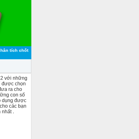
phân tích chốt
22 với những
số được chọn
đưa ra cho
hững con số
áp dụng được
 cho các bạn
nhất .